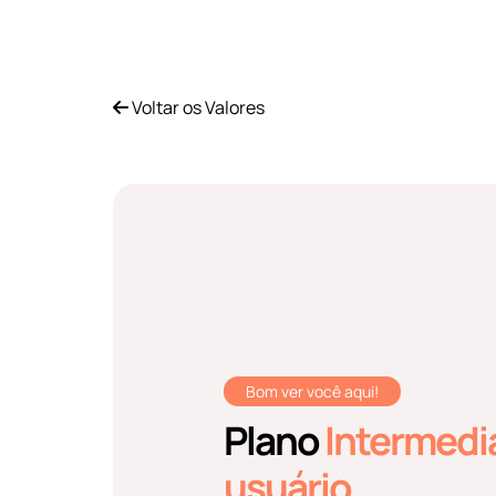
Voltar os Valores
Bom ver você aqui!
Plano
Intermediá
usuário